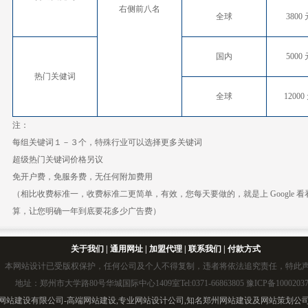
右侧前八名
全球
3800 
国内
5000 
热门关健词
全球
12000 
注：
每组关键词１－３个，特殊行业可以选择更多关键词
超级热门关键词价格另议
免开户费，免服务费，无任何附加费用
（相比收费标准一，收费标准二更简单，有效，您每天要做的，就是上 Google
算，让您明确一年到底要花多少广告费）
关于我们
|
通用网址
|
加盟代理
|
联系我们
|
付款方式
本网站设计已受版权保护，任何公司及个人不得复制，违者将依法追究责任，特此
地址：郑州市大学路80号华城国际中心1409室Tel:0371-66863805 豫ICP备1000203
网站建设有限公司-
高端网站建设
,专业
网站设计
公司,知名
郑州网站建设
及
网站策划
公司